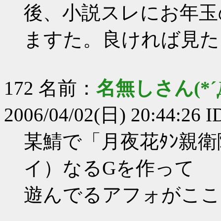
後、小説スレにお年玉
ますた。良ければ見た
172 名前：
名無しさん(*´Д
2006/04/02(日) 20:44:26 I
某鯖で「月夜花ﾀﾝ親
イ）なるGを作って
遊んでるアフォがここ