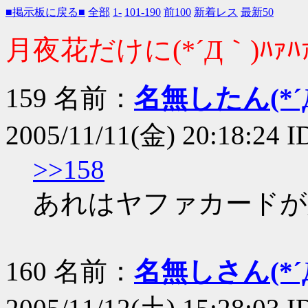
■掲示板に戻る■
全部
1-
101-190
前100
新着レス
最新50
月夜花だけに(*´Д｀)ﾊｧﾊ
159 名前：
名無したん(*´Д
2005/11/11(金) 20:18:24 I
>>158
あれはヤファカードが
160 名前：
名無しさん(*´Д