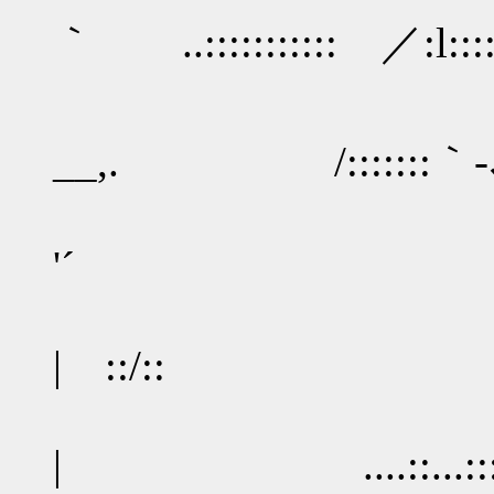
｀ ..::::::::::: ／:l::::::
/ ::/:
__,. /:::::::｀‐､_:
| ::
'´ :::::::::
| ::/:: .....
| ....::...:::::::::