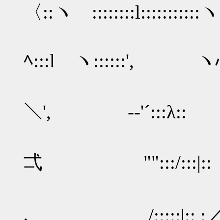
〈::ヽ ::::::::l::::::::
| :::::::
ﾍ:::l ヽ::::::', ヽ心ｿ;ﾉ:
| ::::::::|:
＼', -‐'´:::λ:: ::|::::
| :::::::::|:
弌 "":::/:::|:: ..
Vl::::/|:::',
､ /:::::|:: :／ ﾚ|