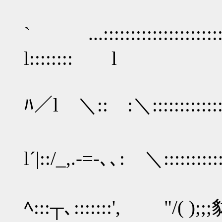
` ...::::::::::::::::::::::::
l:::::::: l
| //::::__,
ﾊ／l ＼:: :＼::::::::::::
| ●‐'"＼::
l´|::/_,.-=-､､: ＼::::::::
| ://
ﾍ:::┬､:::::::', "/( );;