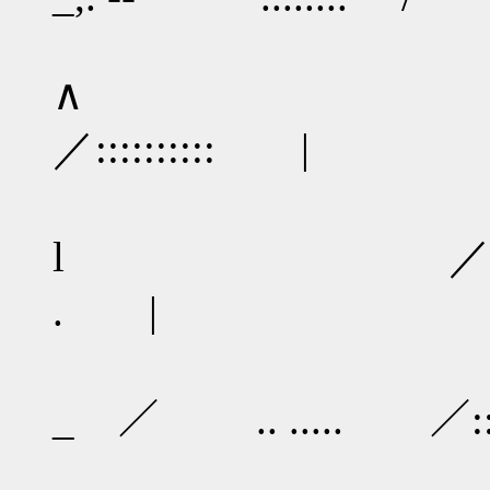
∧ _,.
／:::::::::: |
l ／ ／:
. |
/ 
_ ／ .. ..... ／:::::
/ ....: