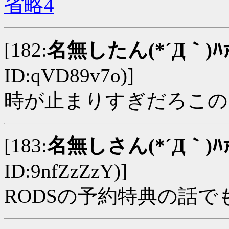
省略4
[182:
名無したん(*´Д｀)ﾊｧ
ID:qVD89v7o)]
時が止まりすぎだろこの
[183:
名無しさん(*´Д｀)ﾊｧ
ID:9nfZzZzY)]
RODSの予約特典の話