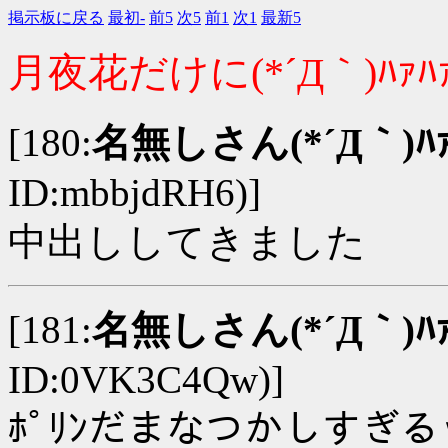
掲示板に戻る
最初-
前5
次5
前1
次1
最新5
月夜花だけに(*´Д｀)ﾊｧﾊ
[180:
名無しさん(*´Д｀)ﾊｧ
ID:mbbjdRH6)]
中出ししてきました
[181:
名無しさん(*´Д｀)ﾊｧ
ID:0VK3C4Qw)]
ﾎﾟﾘﾝだまなつかしすぎ