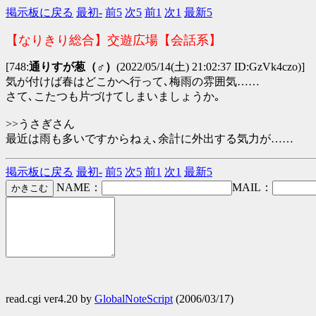
掲示板に戻る
最初-
前5
次5
前1
次1
最新5
【なりきり総合】交遊広場【会話系】
[748:
通りすが葱（♂）
(2022/05/14(土) 21:02:37 ID:GzVk4czo)]
気が付けば春はどこかへ行って､梅雨の雰囲気……
さて､こたつも片づけてしまいましょうか｡
>>うさぎさん
最近は雨も多いですからねぇ､余計に外出する気力が……
掲示板に戻る
最初-
前5
次5
前1
次1
最新5
NAME：
MAIL：
read.cgi ver4.20 by
GlobalNoteScript
(2006/03/17)