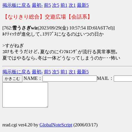
掲示板に戻る
最初-
前5
次5
前1
次1
最新5
【なりきり総合】交遊広場【会話系】
[762:
雪うさぎwiz
(2023/09/29(金) 10:57:54 ID:6IA6T7eI)]
ﾙﾅﾃｨｯｸが進化して､ｴｸﾘﾌﾟｽになるのはいつの日か
>すがねぎ
ｺﾛﾅもそうだけど､夏なのにｲﾝﾌﾙｴﾝｻﾞが流行る異常事態｡
夏ではやるなら､冬は一体どうなってしまうのか･･･怖い
掲示板に戻る
最初-
前5
次5
前1
次1
最新5
NAME：
MAIL：
read.cgi ver4.20 by
GlobalNoteScript
(2006/03/17)