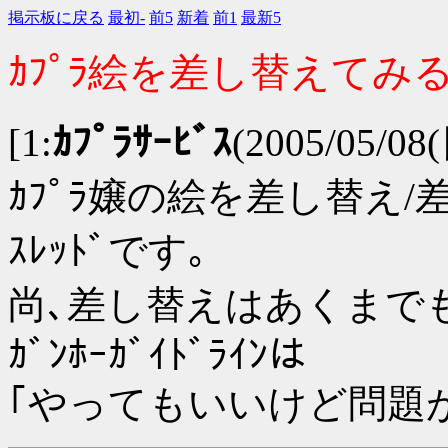
掲示板に戻る
最初-
前5
新着
前1
最新5
ｶﾌﾟﾗ絵を差し替えてみる
[1:
ｶﾌﾟﾗｻｰﾋﾞｽ
(2005/05/08
ｶﾌﾟﾗ嬢の絵を差し替え
ｽﾚｯﾄﾞです｡
尚､差し替えはあくまで
ｶﾞﾝﾎｰｶﾞｲﾄﾞﾗｲﾝは
｢やってもいいけど問題が起