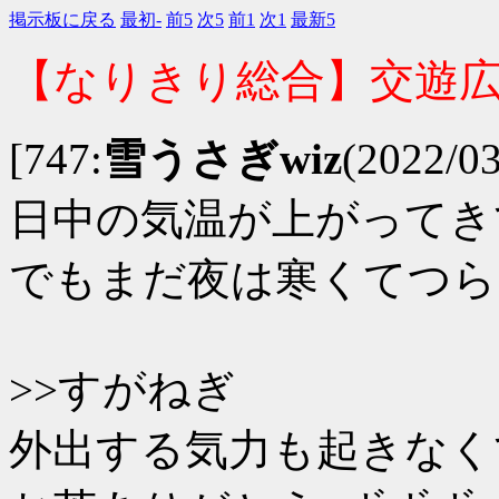
掲示板に戻る
最初-
前5
次5
前1
次1
最新5
【なりきり総合】交遊
[747:
雪うさぎwiz
(2022/0
日中の気温が上がってき
でもまだ夜は寒くてつら
>>すがねぎ
外出する気力も起きなく