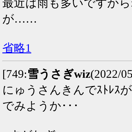
最近は雨も多いですから
が……
省略1
[749:
雪うさぎwiz
(2022/0
にゅうさんきんでｽﾄﾚｽ
でみようか･･･