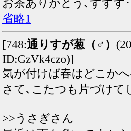
お茶ありがとう､ずずず･
省略1
[748:
通りすが葱（♂）
(2
ID:GzVk4czo)]
気が付けば春はどこかへ
さて､こたつも片づけて
>>うさぎさん