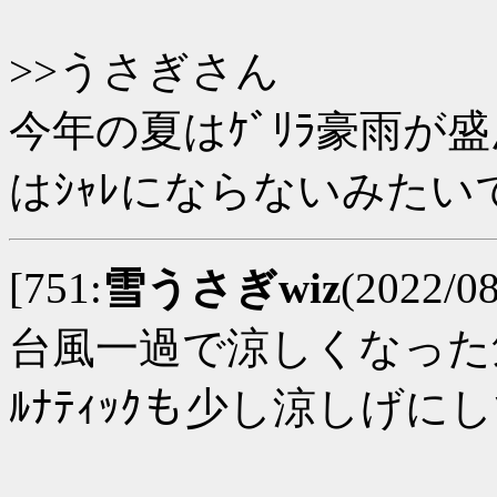
>>うさぎさん
今年の夏はｹﾞﾘﾗ豪雨が
はｼｬﾚにならないみたい
[751:
雪うさぎwiz
(2022/08
台風一過で涼しくなった
ﾙﾅﾃｨｯｸも少し涼しげに