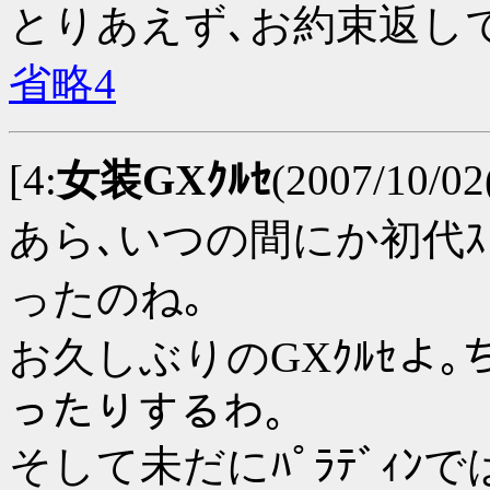
とりあえず､お約束返し
省略4
[4:
女装GXｸﾙｾ
(2007/10/0
あら､いつの間にか初代ｽ
ったのね｡
お久しぶりのGXｸﾙｾよ｡ち
ったりするわ｡
そして未だにﾊﾟﾗﾃﾞｨﾝ