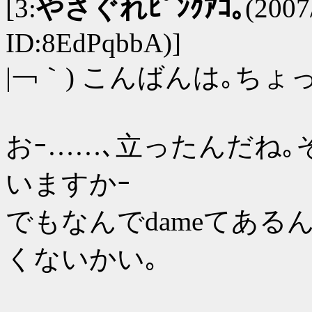
[3:
やさぐれﾋﾟﾝｸｱｺ｡
(2007
ID:8EdPqbbA)]
|￢｀) こんばんは｡ちょ
おｰ……､立ったんだね
いますかｰ
でもなんでdameてあるん
くないかい｡