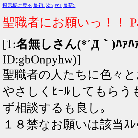
掲示板に戻る
最初-
次5
次1
最新5
聖職者にお願いっ！！ Par
[1:
名無しさん(*´Д｀)ﾊｧﾊ
ID:gbOnpyhw)]
聖職者の人たちに色々と
やさしくﾋｰﾙしてもらう
ず相談するも良し｡
１８禁なお願いは該当ｽ