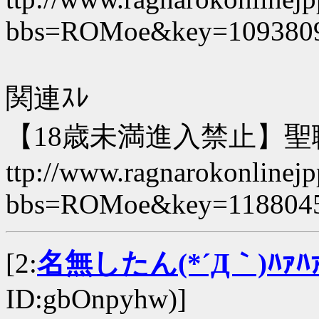
bbs=ROMoe&key=109380
関連ｽﾚ
【18歳未満進入禁止】聖職者
ttp://www.ragnarokonlinejpp
bbs=ROMoe&key=118804
[2:
名無したん(*´Д｀)ﾊｧﾊ
ID:gbOnpyhw)]