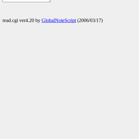
read.cgi ver4.20 by
GlobalNoteScript
(2006/03/17)