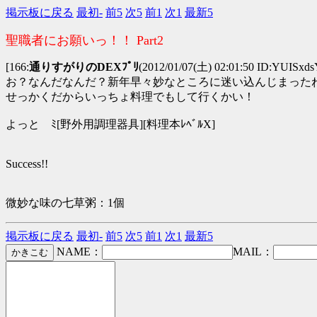
掲示板に戻る
最初-
前5
次5
前1
次1
最新5
聖職者にお願いっ！！ Part2
[166:
通りすがりのDEXﾌﾟﾘ
(2012/01/07(土) 02:01:50 ID:YUISxds
お？なんだなんだ？新年早々妙なところに迷い込んじまった
せっかくだからいっちょ料理でもして行くかい！
よっと ﾐ[野外用調理器具][料理本ﾚﾍﾞﾙX]
Success!!
微妙な味の七草粥：1個
掲示板に戻る
最初-
前5
次5
前1
次1
最新5
NAME：
MAIL：