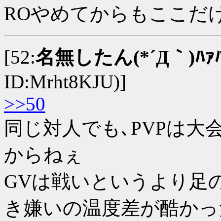
ROやめてからもここだ
[52:
名無したん(*´Д｀)ﾊｧ
ID:Mrht8KJU)]
>>50
同じ対人でも､PVPは
からねぇ
GVは戦いというより足
き嫌いの温度差が酷かっ