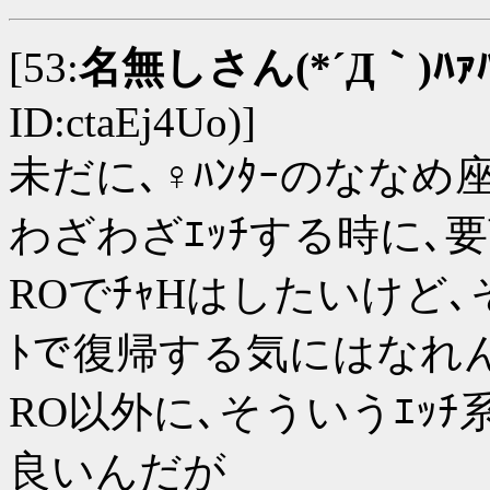
[53:
名無しさん(*´Д｀)ﾊｧ
ID:ctaEj4Uo)]
未だに､♀ﾊﾝﾀｰのななめ座
わざわざｴｯﾁする時に､
ROでﾁｬHはしたいけど､
ﾄで復帰する気にはなれん
RO以外に､そういうｴｯ
良いんだが