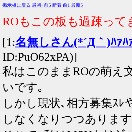
掲示板に戻る
最初-
前5
新着
前1
最新5
ROもこの板も過疎ってき
[1:
名無しさん(*´Д｀)ﾊｧﾊ
ID:PuO62xPA)]
私はこのままROの萌え
いです｡
しかし現状､相方募集ｽﾚ
しなくなりつつあります