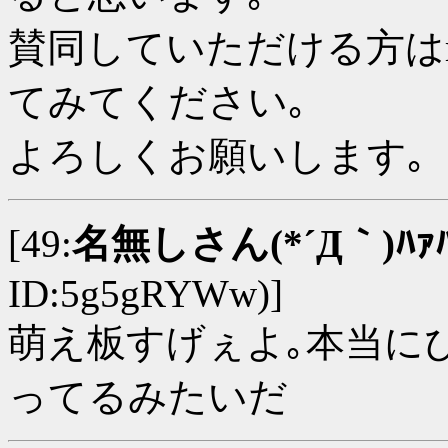
賛同していただける方はro.mo
てみてください｡
よろしくお願いします｡
[49:
名無しさん(*´Д｀)ﾊｧ
ID:5g5gRYWw)]
萌え板すげぇよ｡本当に
ってるみたいだ