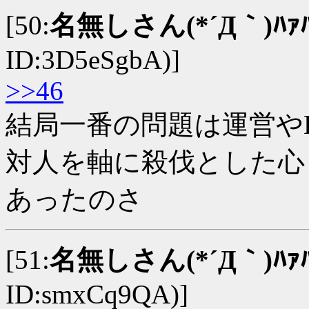
[50:
名無しさん(*´Д｀)ﾊｧ
ID:3D5eSgbA)]
>>46
結局一番の問題は運営や
対人を軸に殺伐とした心し
あったのさ
[51:
名無しさん(*´Д｀)ﾊｧ
ID:smxCq9QA)]